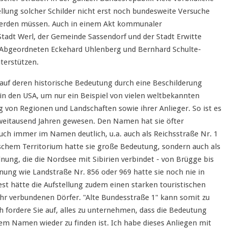
tellung solcher Schilder nicht erst noch bundesweite Versuche
werden müssen. Auch in einem Akt kommunaler
adt Werl, der Gemeinde Sassendorf und der Stadt Erwitte
Abgeordneten Eckehard Uhlenberg und Bernhard Schulte-
nterstützen.
 auf deren historische Bedeutung durch eine Beschilderung
in den USA, um nur ein Beispiel von vielen weltbekannten
 von Regionen und Landschaften sowie ihrer Anlieger. So ist es
zweitausend Jahren gewesen. Den Namen hat sie öfter
uch immer im Namen deutlich, u.a. auch als Reichsstraße Nr. 1
schem Territorium hatte sie große Bedeutung, sondern auch als
nung, die die Nordsee mit Sibirien verbindet - von Brügge bis
ung wie Landstraße Nr. 856 oder 969 hatte sie noch nie in
est hätte die Aufstellung zudem einen starken touristischen
 ihr verbundenen Dörfer. "Alte Bundesstraße 1" kann somit zu
fordere Sie auf, alles zu unternehmen, dass die Bedeutung
rem Namen wieder zu finden ist. Ich habe dieses Anliegen mit