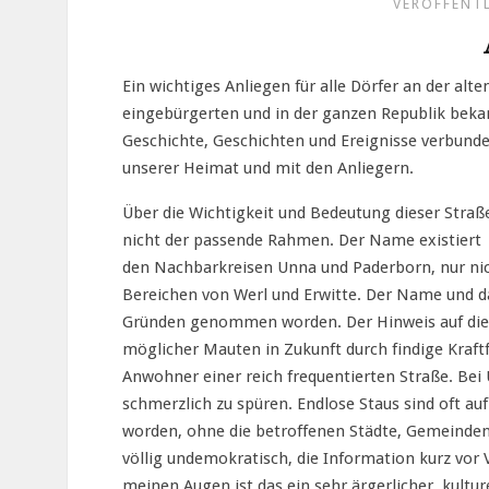
VERÖFFENTL
Ein wichtiges Anliegen für alle Dörfer an der alte
eingebürgerten und in der ganzen Republik be
Geschichte, Geschichten und Ereignisse verbunde
unserer Heimat und mit den Anliegern.
Über die Wichtigkeit und Bedeutung dieser Straß
nicht der passende Rahmen. Der Name existiert j
den Nachbarkreisen Unna und Paderborn, nur nic
Bereichen von Werl und Erwitte. Der Name und dam
Gründen genommen worden. Der Hinweis auf die 
möglicher Mauten in Zukunft durch findige Kraft
Anwohner einer reich frequentierten Straße. Bei 
schmerzlich zu spüren. Endlose Staus sind oft au
worden, ohne die betroffenen Städte, Gemeinde
völlig undemokratisch, die Information kurz vor
meinen Augen ist das ein sehr ärgerlicher, kultur