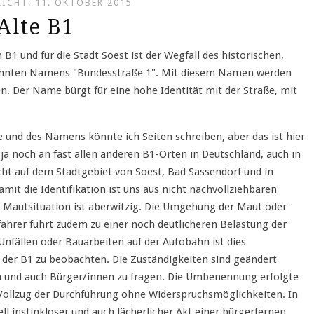
ICHT: 11. OKTOBER 2015
Alte B1
n B1 und für die Stadt Soest ist der Wegfall des historischen,
kannten Namens "Bundesstraße 1". Mit diesem Namen werden
n. Der Name bürgt für eine hohe Identität mit der Straße, mit
e und des Namens könnte ich Seiten schreiben, aber das ist hier
a noch an fast allen anderen B1-Orten in Deutschland, auch in
ht auf dem Stadtgebiet von Soest, Bad Sassendorf und in
it die Identifikation ist uns aus nicht nachvollziehbaren
Mautsituation ist aberwitzig. Die Umgehung der Maut oder
fahrer führt zudem zu einer noch deutlicheren Belastung der
Unfällen oder Bauarbeiten auf der Autobahn ist dies
f der B1 zu beobachten. Die Zuständigkeiten sind geändert
n und auch Bürger/innen zu fragen. Die Umbenennung erfolgte
 Vollzug der Durchführung ohne Widerspruchsmöglichkeiten. In
ell instinkloser und auch lächerlicher Akt einer bürgerfernen