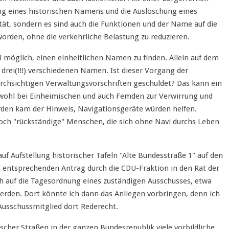
rung eines historischen Namens und die Auslöschung eines
tät, sondern es sind auch die Funktionen und der Name auf die
orden, ohne die verkehrliche Belastung zu reduzieren.
l möglich, einen einheitlichen Namen zu finden. Allein auf dem
 drei(!!!) verschiedenen Namen. Ist dieser Vorgang der
rchsichtigen Verwaltungsvorschriften geschuldet? Das kann ein
owohl bei Einheimischen und auch Femden zur Verwirrung und
rden kam der Hinweis, Navigationsgeräte würden helfen.
och "rückständige" Menschen, die sich ohne Navi durchs Leben
auf Aufstellung historischer Tafeln "Alte Bundesstraße 1" auf den
n entsprechenden Antrag durch die CDU-Fraktion in den Rat der
h auf die Tagesordnung eines zuständigen Ausschusses, etwa
erden. Dort könnte ich dann das Anliegen vorbringen, denn ich
 Ausschussmitglied dort Rederecht.
ischer Straßen in der ganzen Bundesrepublik viele vorbildliche