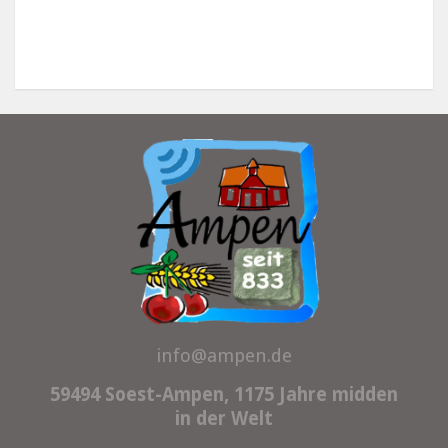
info@ampen.de
59494 Soest-Ampen, 1175 Jahre midden
in der Welt