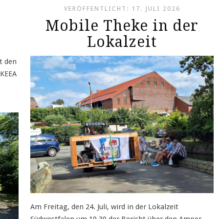
VERÖFFENTLICHT: 17. JULI 2026
Mobile Theke in der
Lokalzeit
t den
 KEEA
Am Freitag, den 24. Juli, wird in der Lokalzeit
Südwestfalen um 19.30 der Bericht über den Amper