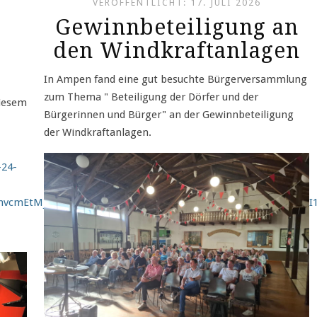
VERÖFFENTLICHT: 17. JULI 2026
Gewinnbeteiligung an
den Windkraftanlagen
In Ampen fand eine gut besuchte Bürgerversammlung
zum Thema " Beteiligung der Dörfer und der
diesem
Bürgerinnen und Bürger" an der Gewinnbeteiligung
der Windkraftanlagen.
-24-
cGhvcmEtMjY2YWZjMzAtMWU5ZS00NjcxLWIxMDctMGM3Y2M2NDI1