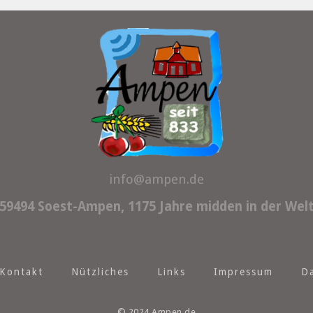
info@ampen.de
59494 Soest-Ampen, 1175 Jahre midden in der Wel
Kontakt
Nützliches
Links
Impressum
D
© 2024 Ampen.de